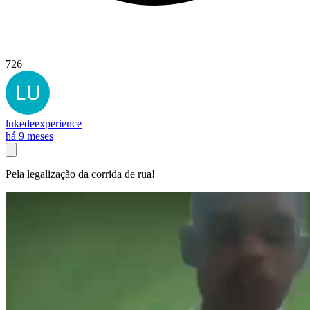
726
lukedeexperience
há 9 meses
Pela legalização da corrida de rua!