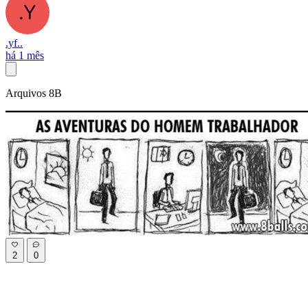
.yf..
há 1 mês
Arquivos 8B
2
0