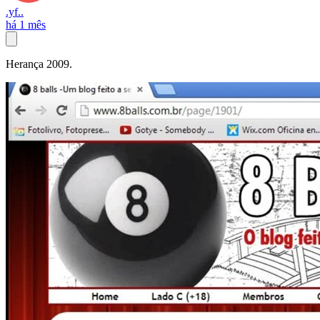
.yf..
há 1 mês
Herança 2009.