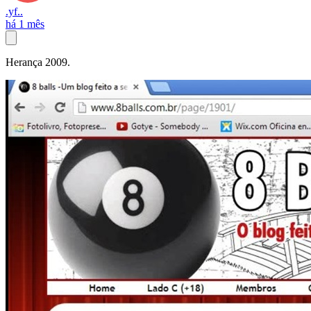
.yf..
há 1 mês
Herança 2009.