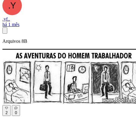
.yf..
há 1 mês
Arquivos 8B
2
0