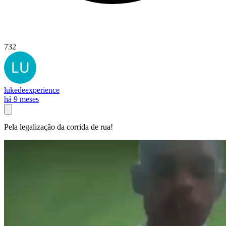
732
lukedeexperience
há 9 meses
Pela legalização da corrida de rua!