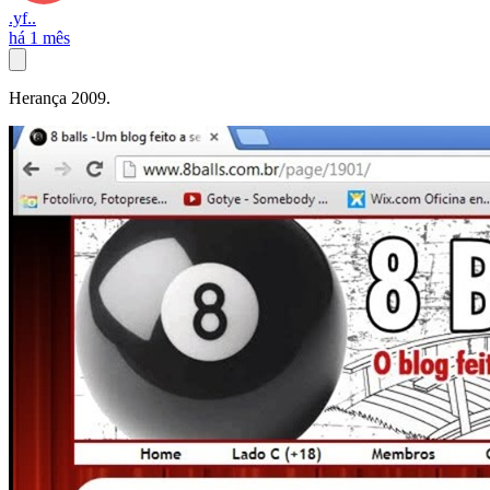
.yf..
há 1 mês
Herança 2009.