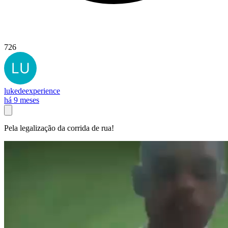
726
lukedeexperience
há 9 meses
Pela legalização da corrida de rua!