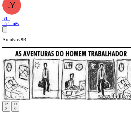
.yf..
há 1 mês
Arquivos 8B
2
0