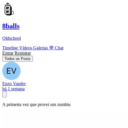
8balls
Oldschool
Timeline
Vídeos
Galerias
💬
Chat
Entrar
Registrar
Todos os Posts
Enzo Vander
há 1 semana
A primeira vez que provei um zumbiu