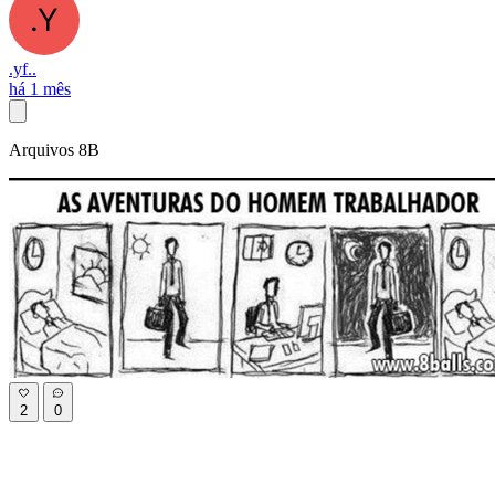
.yf..
há 1 mês
Arquivos 8B
2
0