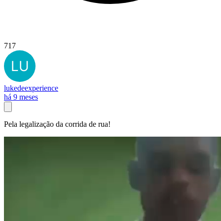
717
lukedeexperience
há 9 meses
Pela legalização da corrida de rua!