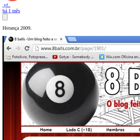
.yf..
há 1 mês
Herança 2009.