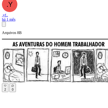
.yf..
há 1 mês
Arquivos 8B
2
0