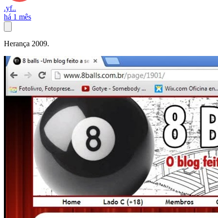
.yf..
há 1 mês
Herança 2009.