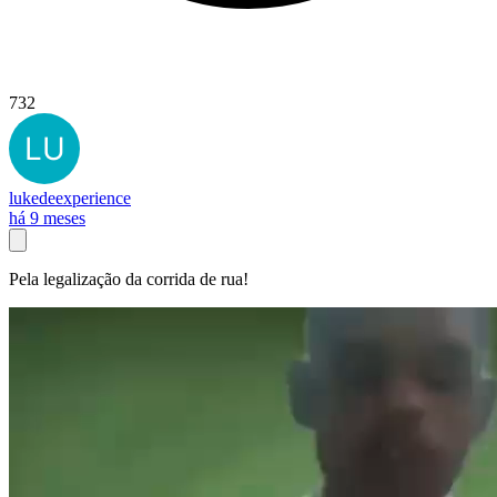
732
lukedeexperience
há 9 meses
Pela legalização da corrida de rua!