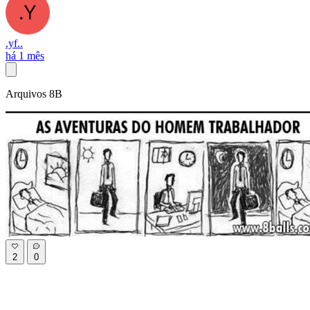
.yf..
há 1 mês
Arquivos 8B
2
0