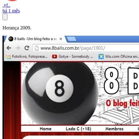
.yf..
há 1 mês
Herança 2009.