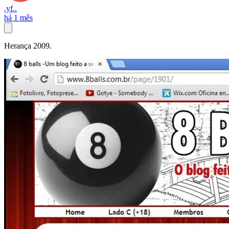
.yf..
há 1 mês
Herança 2009.