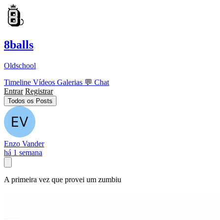
8balls
Oldschool
Timeline
Vídeos
Galerias
💬
Chat
Entrar
Registrar
Todos os Posts
Enzo Vander
há 1 semana
A primeira vez que provei um zumbiu