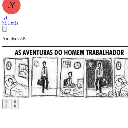
.yf..
há 1 mês
Arquivos 8B
2
0