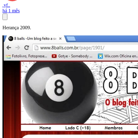
.yf..
há 1 mês
Herança 2009.