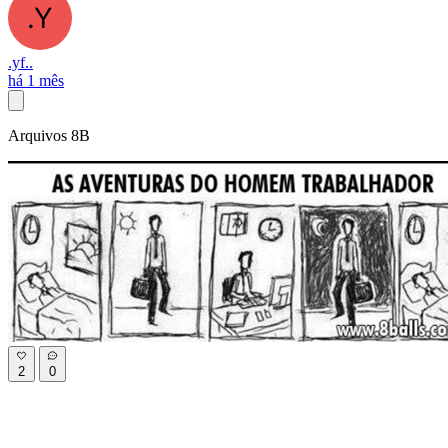
.yf..
há 1 mês
Arquivos 8B
2
0