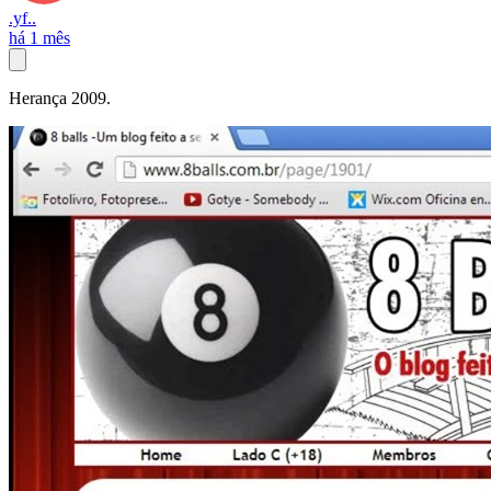
.yf..
há 1 mês
Herança 2009.