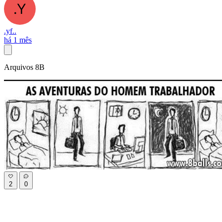
.yf..
há 1 mês
Arquivos 8B
2
0