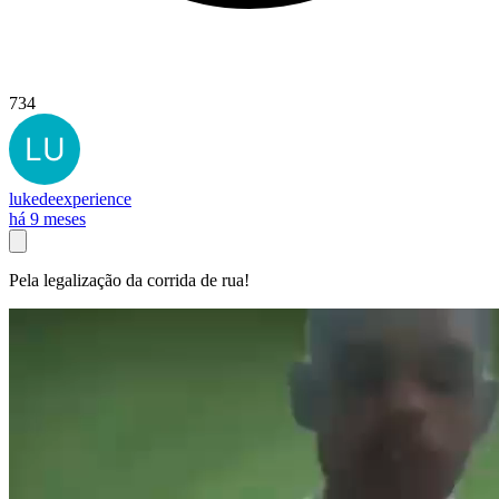
734
lukedeexperience
há 9 meses
Pela legalização da corrida de rua!