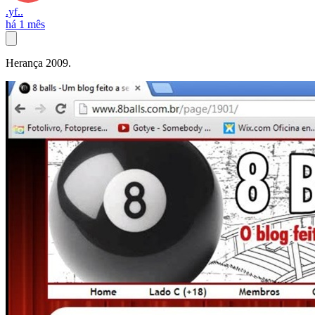
.yf..
há 1 mês
Herança 2009.