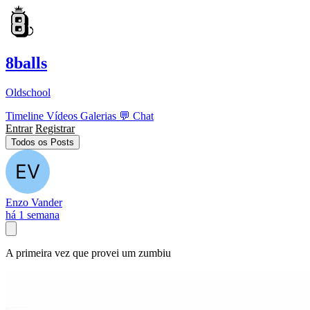
8balls
Oldschool
Timeline
Vídeos
Galerias
💬
Chat
Entrar
Registrar
Todos os Posts
Enzo Vander
há 1 semana
A primeira vez que provei um zumbiu