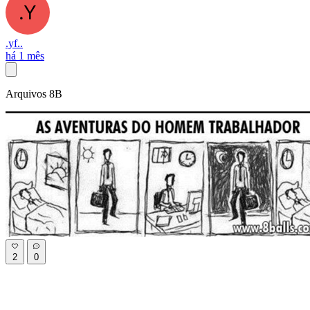
.yf..
há 1 mês
Arquivos 8B
2
0