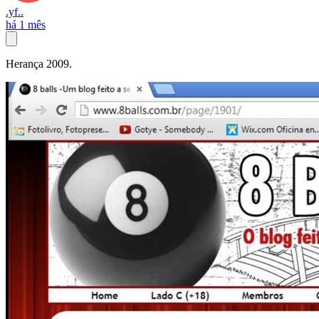
.yf..
há 1 mês
Herança 2009.