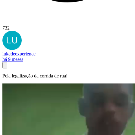
732
lukedeexperience
há 9 meses
Pela legalização da corrida de rua!