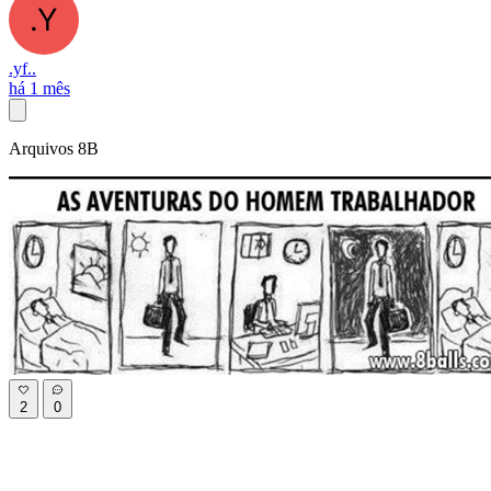
.yf..
há 1 mês
Arquivos 8B
2
0