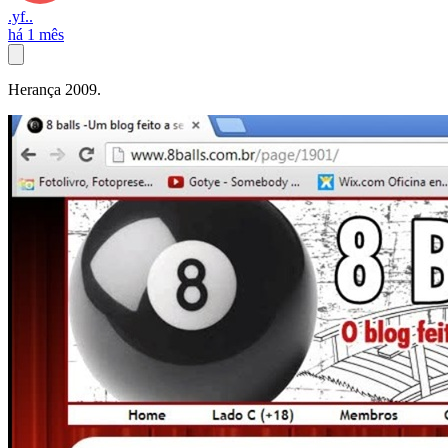
.yf..
há 1 mês
Herança 2009.