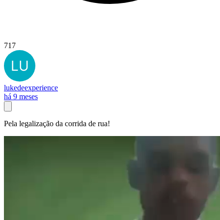
717
lukedeexperience
há 9 meses
Pela legalização da corrida de rua!