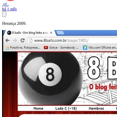
.yf..
há 1 mês
Herança 2009.