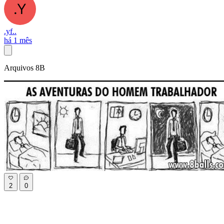
.yf..
há 1 mês
Arquivos 8B
2
0