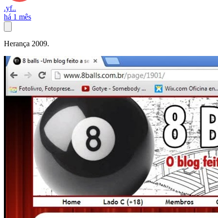
.yf..
há 1 mês
Herança 2009.