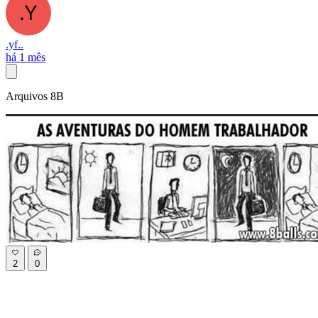
.yf..
há 1 mês
Arquivos 8B
2
0