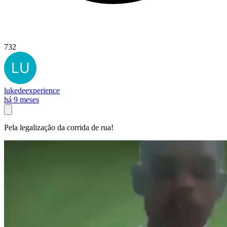
732
lukedeexperience
há 9 meses
Pela legalização da corrida de rua!