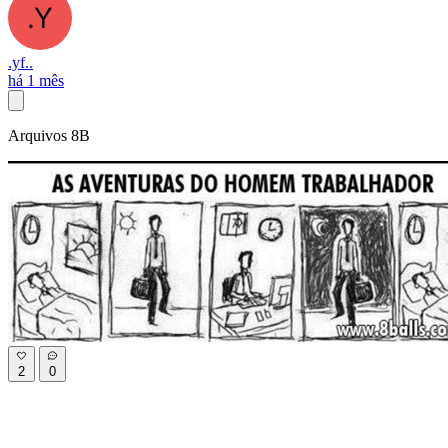
.yf..
há 1 mês
Arquivos 8B
2
0