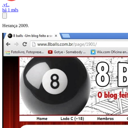
.yf..
há 1 mês
Herança 2009.