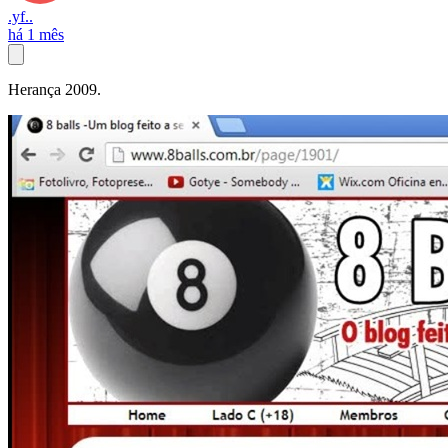
.yf..
há 1 mês
Herança 2009.