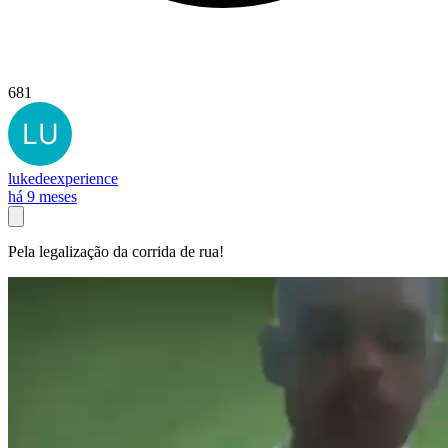
681
lukedeexperience
há 9 meses
Pela legalização da corrida de rua!