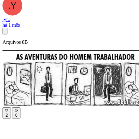
.yf..
há 1 mês
Arquivos 8B
2
0