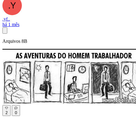
.yf..
há 1 mês
Arquivos 8B
2
0