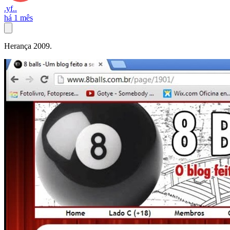
.yf..
há 1 mês
Herança 2009.