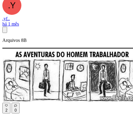
.yf..
há 1 mês
Arquivos 8B
2
0