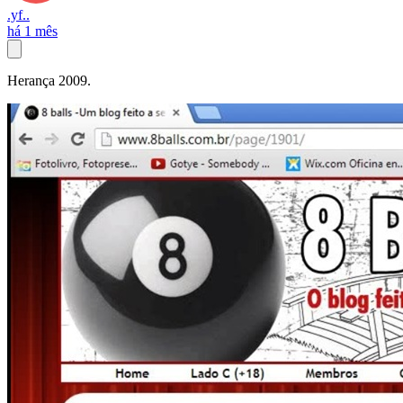
.yf..
há 1 mês
Herança 2009.