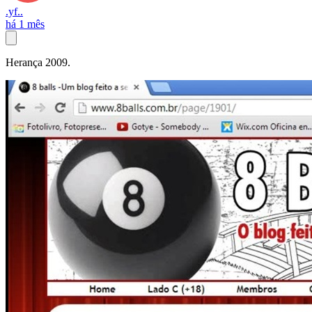
.yf..
há 1 mês
Herança 2009.