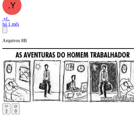
.yf..
há 1 mês
Arquivos 8B
2
0