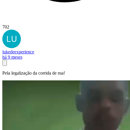
702
lukedeexperience
há 9 meses
Pela legalização da corrida de rua!