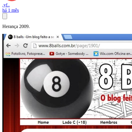
.yf..
há 1 mês
Herança 2009.