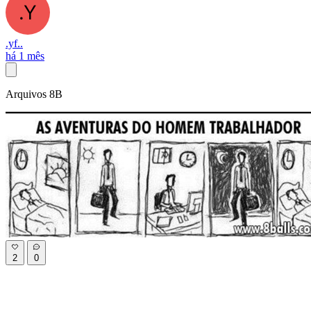
.yf..
há 1 mês
Arquivos 8B
2
0