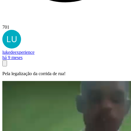
701
lukedeexperience
há 9 meses
Pela legalização da corrida de rua!