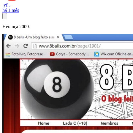
.yf..
há 1 mês
Herança 2009.