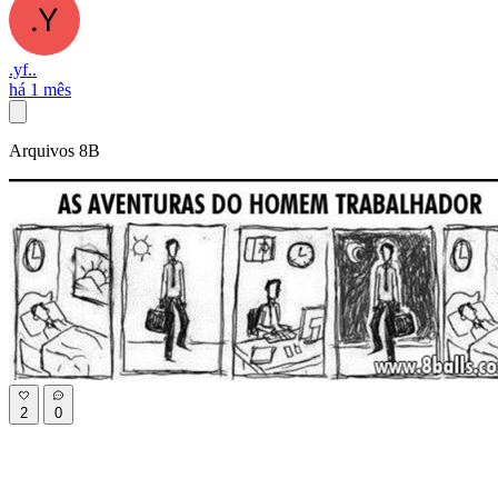
.yf..
há 1 mês
Arquivos 8B
2
0