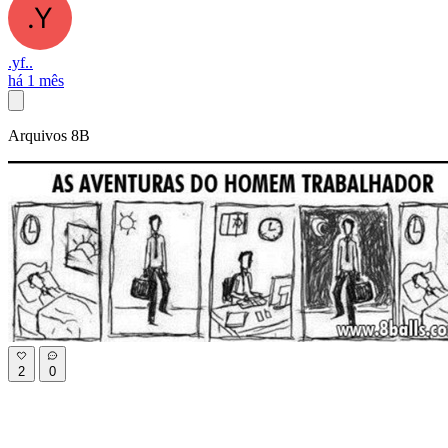
.yf..
há 1 mês
Arquivos 8B
2
0