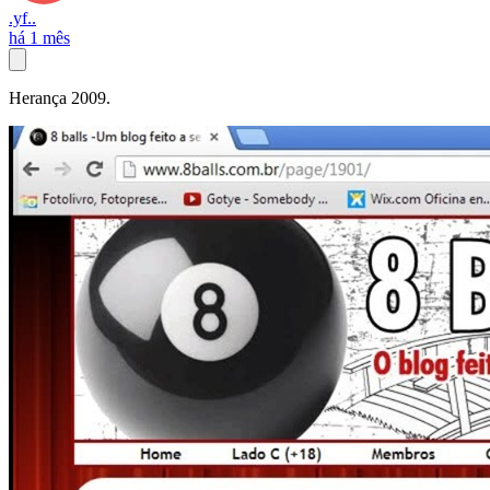
.yf..
há 1 mês
Herança 2009.