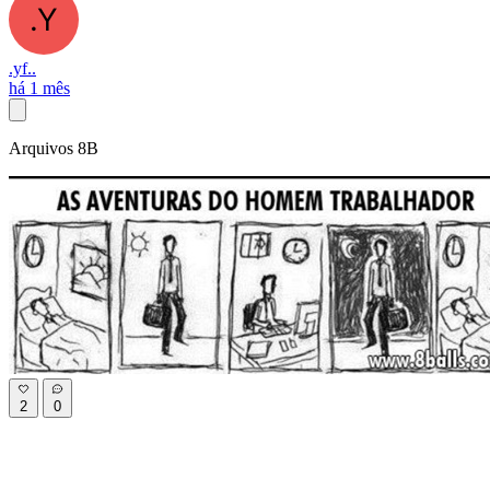
.yf..
há 1 mês
Arquivos 8B
2
0