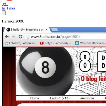
.yf..
há 1 mês
Herança 2009.