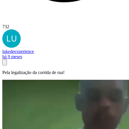
732
lukedeexperience
há 9 meses
Pela legalização da corrida de rua!