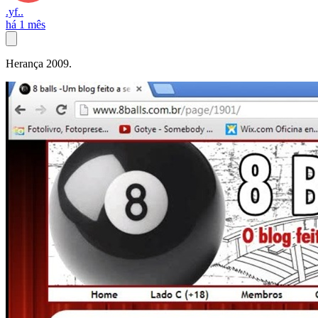
.yf..
há 1 mês
Herança 2009.