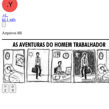
.yf..
há 1 mês
Arquivos 8B
2
0