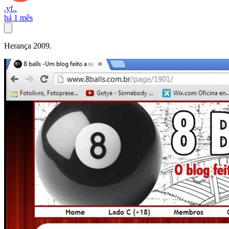
.yf..
há 1 mês
Herança 2009.