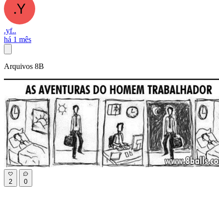
.yf..
há 1 mês
Arquivos 8B
2
0