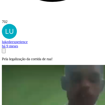
702
lukedeexperience
há 9 meses
Pela legalização da corrida de rua!