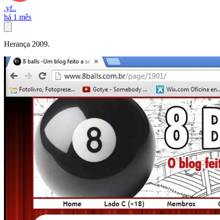
.yf..
há 1 mês
Herança 2009.