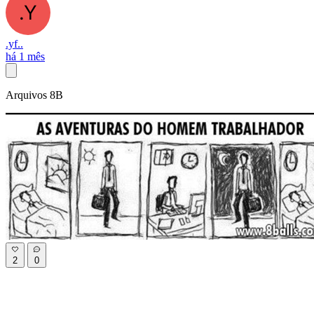
.yf..
há 1 mês
Arquivos 8B
2
0