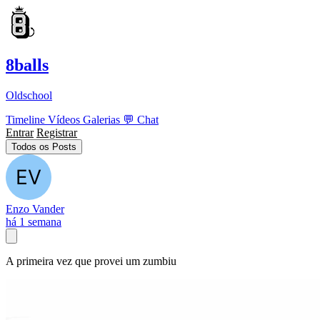
8balls
Oldschool
Timeline
Vídeos
Galerias
💬
Chat
Entrar
Registrar
Todos os Posts
Enzo Vander
há 1 semana
A primeira vez que provei um zumbiu