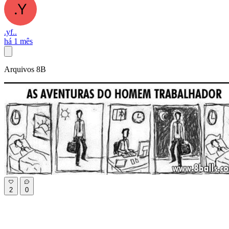
.yf..
há 1 mês
Arquivos 8B
2
0