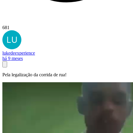
681
lukedeexperience
há 9 meses
Pela legalização da corrida de rua!