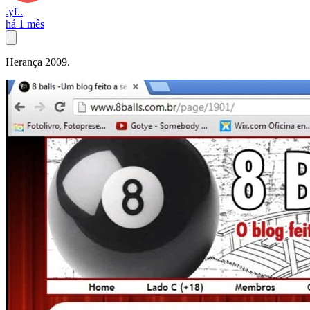
.yf..
há 1 mês
Herança 2009.