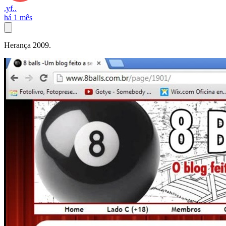
.yf..
há 1 mês
Herança 2009.