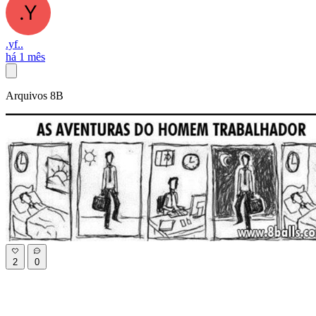
.yf..
há 1 mês
Arquivos 8B
2
0