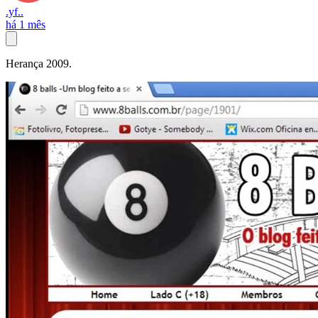
.yf..
há 1 mês
Herança 2009.