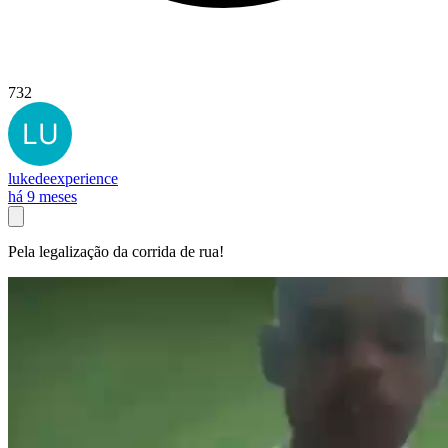
732
lukedeexperience
há 9 meses
Pela legalização da corrida de rua!