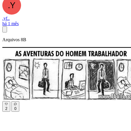
.yf..
há 1 mês
Arquivos 8B
2
0