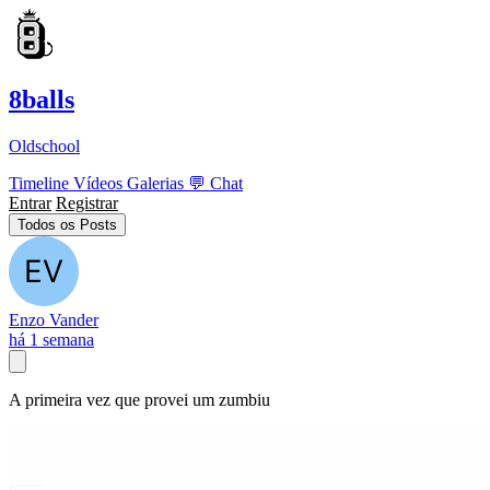
8balls
Oldschool
Timeline
Vídeos
Galerias
💬
Chat
Entrar
Registrar
Todos os Posts
Enzo Vander
há 1 semana
A primeira vez que provei um zumbiu