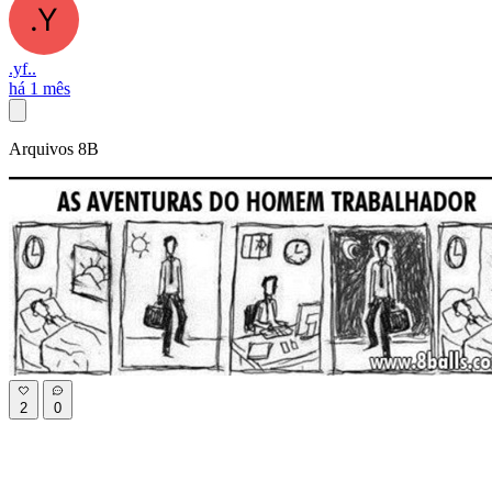
.yf..
há 1 mês
Arquivos 8B
2
0