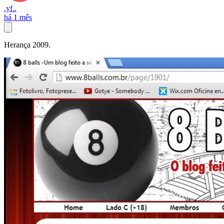
.yf..
há 1 mês
Herança 2009.