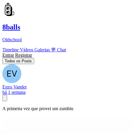
8balls
Oldschool
Timeline
Vídeos
Galerias
💬
Chat
Entrar
Registrar
Todos os Posts
Enzo Vander
há 1 semana
A primeira vez que provei um zumbiu