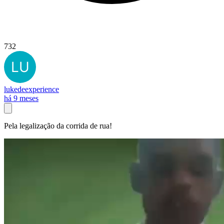
732
lukedeexperience
há 9 meses
Pela legalização da corrida de rua!