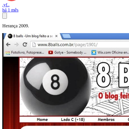
.yf..
há 1 mês
Herança 2009.