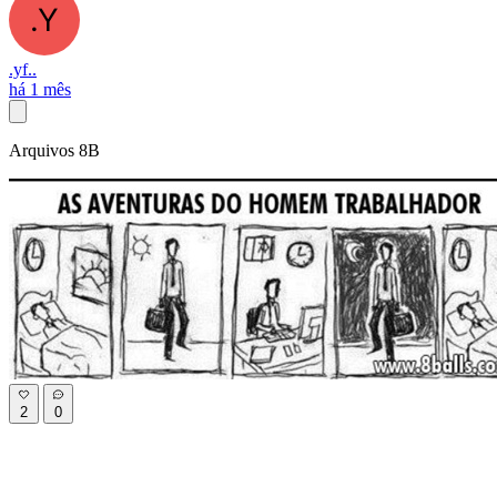
.yf..
há 1 mês
Arquivos 8B
2
0