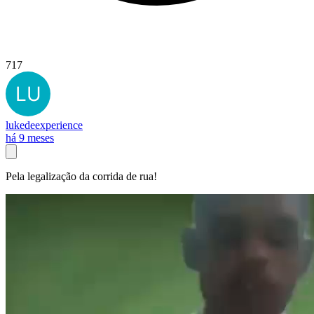
717
lukedeexperience
há 9 meses
Pela legalização da corrida de rua!