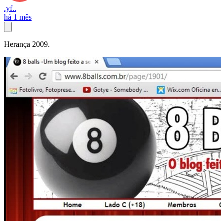
.yf..
há 1 mês
Herança 2009.