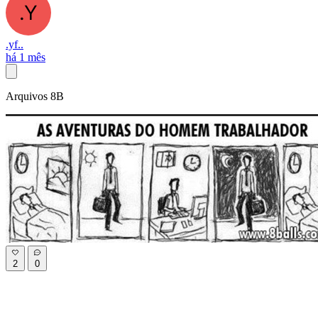
.yf..
há 1 mês
Arquivos 8B
2
0