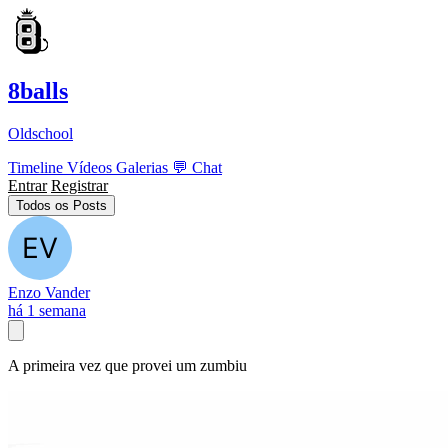
8balls
Oldschool
Timeline
Vídeos
Galerias
💬
Chat
Entrar
Registrar
Todos os Posts
Enzo Vander
há 1 semana
A primeira vez que provei um zumbiu