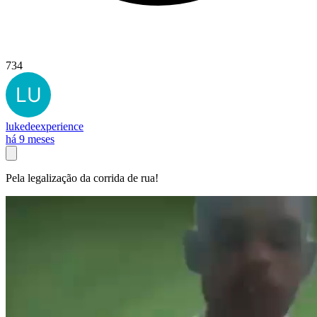
734
lukedeexperience
há 9 meses
Pela legalização da corrida de rua!