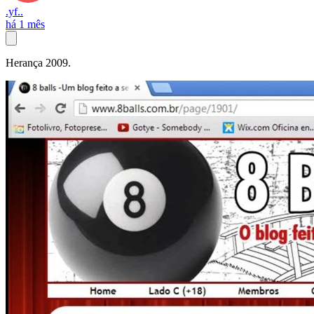
.yf..
há 1 mês
Herança 2009.