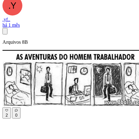
.yf..
há 1 mês
Arquivos 8B
2
0