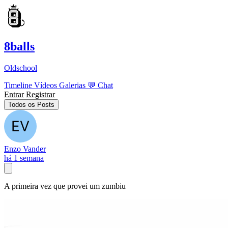
8balls
Oldschool
Timeline
Vídeos
Galerias
💬
Chat
Entrar
Registrar
Todos os Posts
Enzo Vander
há 1 semana
A primeira vez que provei um zumbiu