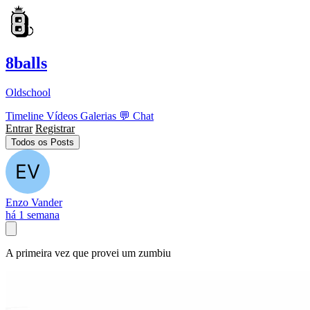
8balls
Oldschool
Timeline
Vídeos
Galerias
💬
Chat
Entrar
Registrar
Todos os Posts
Enzo Vander
há 1 semana
A primeira vez que provei um zumbiu