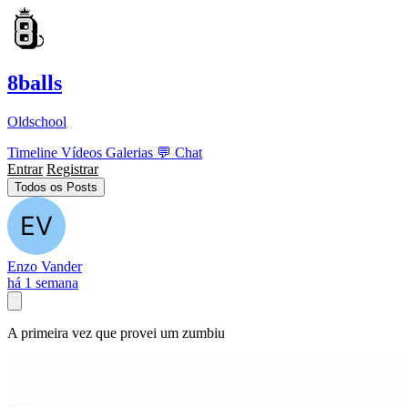
8balls
Oldschool
Timeline
Vídeos
Galerias
💬
Chat
Entrar
Registrar
Todos os Posts
Enzo Vander
há 1 semana
A primeira vez que provei um zumbiu