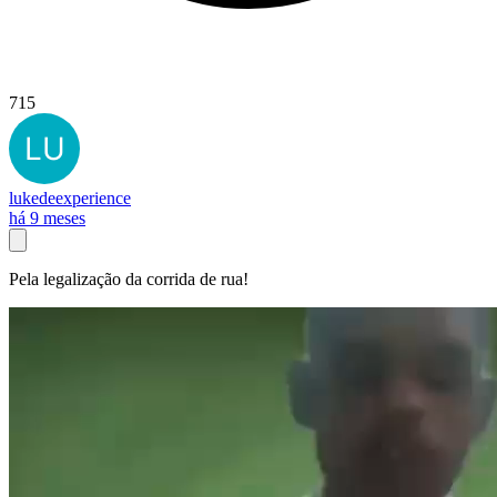
715
lukedeexperience
há 9 meses
Pela legalização da corrida de rua!