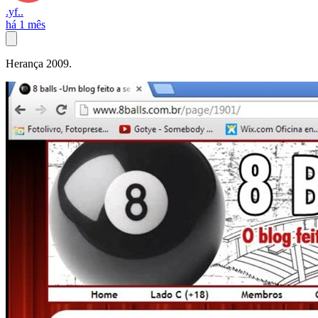
.yf..
há 1 mês
Herança 2009.