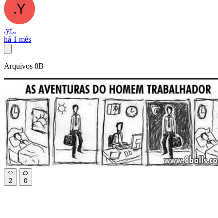
.yf..
há 1 mês
Arquivos 8B
2
0