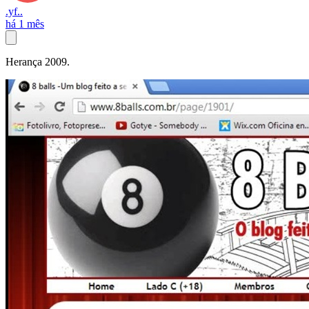
.yf..
há 1 mês
Herança 2009.