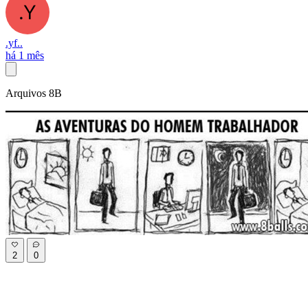
.yf..
há 1 mês
Arquivos 8B
2
0