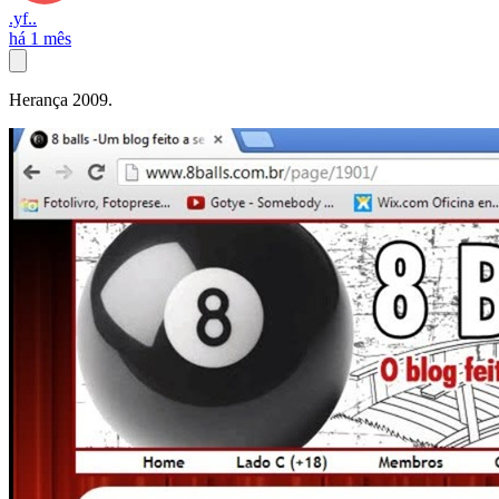
.yf..
há 1 mês
Herança 2009.