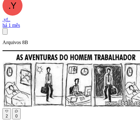
.yf..
há 1 mês
Arquivos 8B
2
0