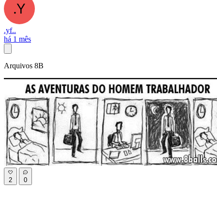
.yf..
há 1 mês
Arquivos 8B
2
0