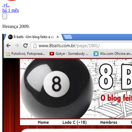
.yf..
há 1 mês
Herança 2009.