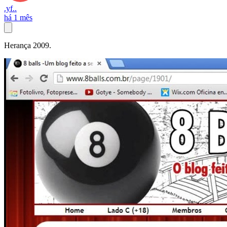
.yf..
há 1 mês
Herança 2009.