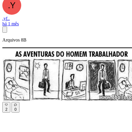
.yf..
há 1 mês
Arquivos 8B
2
0