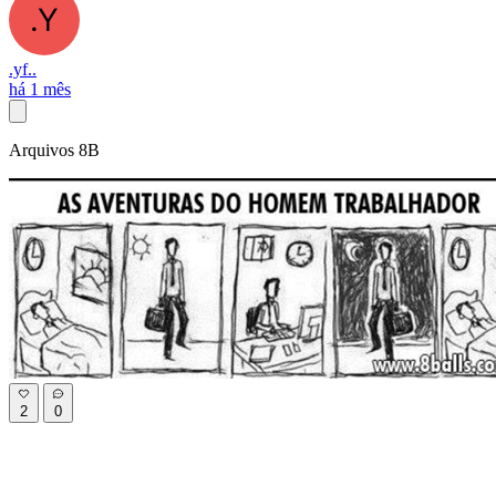
.yf..
há 1 mês
Arquivos 8B
2
0