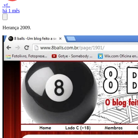
.yf..
há 1 mês
Herança 2009.