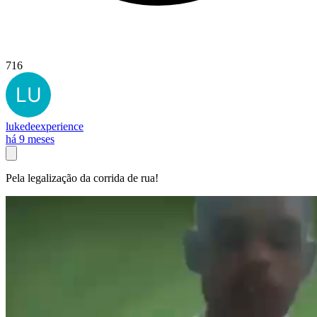
716
lukedeexperience
há 9 meses
Pela legalização da corrida de rua!