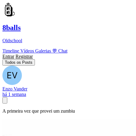
8balls
Oldschool
Timeline
Vídeos
Galerias
💬
Chat
Entrar
Registrar
Todos os Posts
Enzo Vander
há 1 semana
A primeira vez que provei um zumbiu